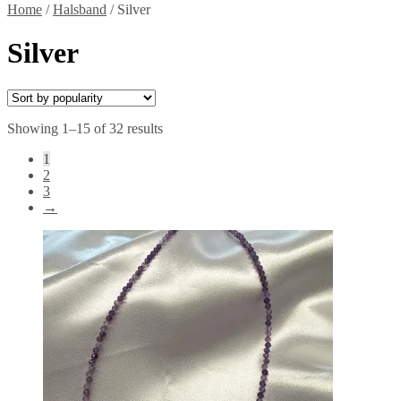
Home
/
Halsband
/
Silver
Silver
Showing 1–15 of 32 results
1
2
3
→