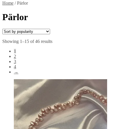
Home
/
Pärlor
Pärlor
Showing 1–15 of 46 results
1
2
3
4
→