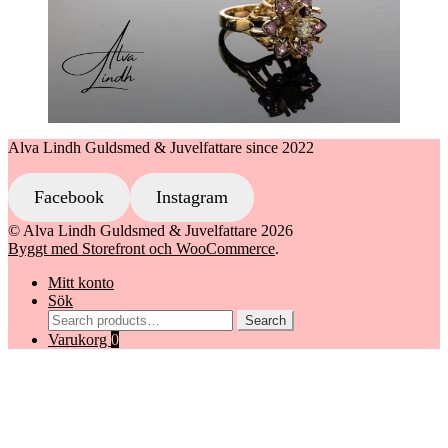
Alva Lindh Guldsmed & Juvelfattare since 2022
Facebook
Instagram
© Alva Lindh Guldsmed & Juvelfattare 2026
Byggt med Storefront och WooCommerce
.
Mitt konto
Sök
Search
Search
for:
Varukorg
0