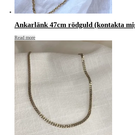
Ankarlänk 47cm rödguld (kontakta mig
Read more