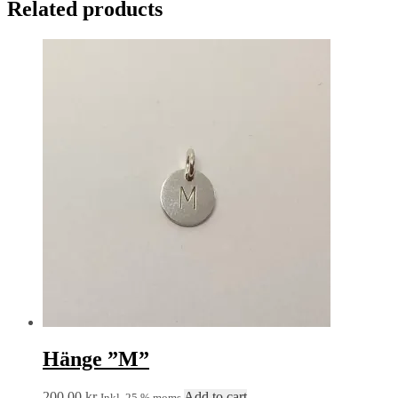
Related products
Hänge ”M”
200,00
kr
Add to cart
Inkl. 25 % moms