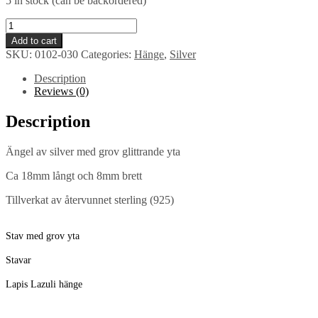
5 in stock (can be backordered)
Ängel
hänge
Add to cart
quantity
SKU:
0102-030
Categories:
Hänge
,
Silver
Description
Reviews (0)
Description
Ängel av silver med grov glittrande yta
Ca 18mm långt och 8mm brett
Tillverkat av återvunnet sterling (925)
Stav med grov yta
Stavar
Lapis Lazuli hänge