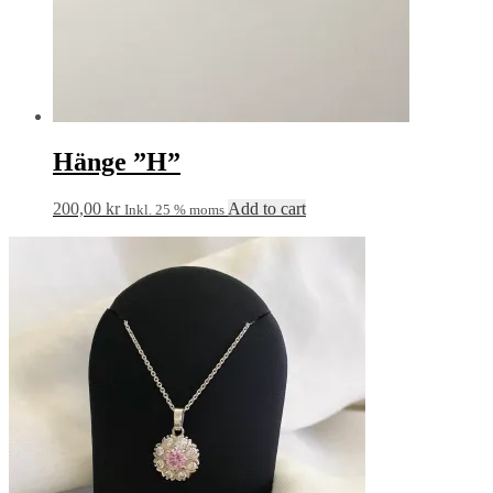
Hänge ”H”
200,00
kr
Add to cart
Inkl. 25 % moms