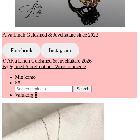
Alva Lindh Guldsmed & Juvelfattare since 2022
Facebook
Instagram
© Alva Lindh Guldsmed & Juvelfattare 2026
Byggt med Storefront och WooCommerce
.
Mitt konto
Sök
Search
Search
for:
Varukorg
0