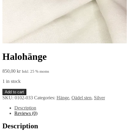
Halohänge
850,00
kr
Inkl. 25 % moms
1 in stock
Halohänge
Add to cart
quantity
SKU:
0102-033
Categories:
Hänge
,
Oädel sten
,
Silver
Description
Reviews (0)
Description