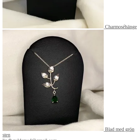
Charmoséhänge
Blad med grön
sten