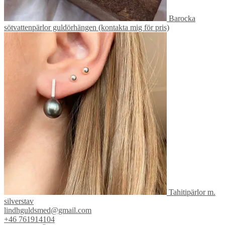
Barocka
sötvattenpärlor guldörhängen (kontakta mig för pris)
Tahitipärlor m.
silverstav
lindhguldsmed@gmail.com
+46 761914104