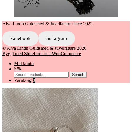
Alva Lindh Guldsmed & Juvelfattare since 2022
Facebook
Instagram
© Alva Lindh Guldsmed & Juvelfattare 2026
Byggt med Storefront och WooCommerce
.
Mitt konto
Sök
Search
Search
for:
Varukorg
0