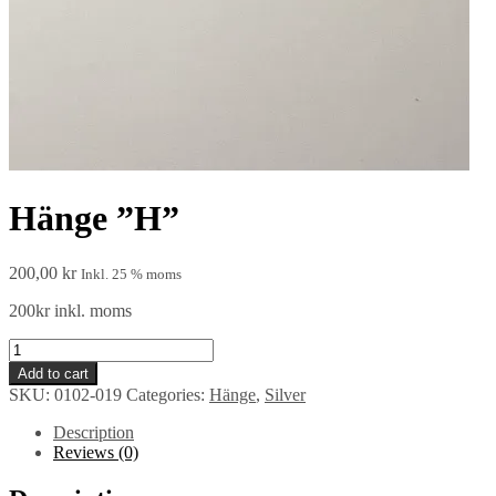
Hänge ”H”
200,00
kr
Inkl. 25 % moms
200kr inkl. moms
Hänge
”H”
Add to cart
quantity
SKU:
0102-019
Categories:
Hänge
,
Silver
Description
Reviews (0)