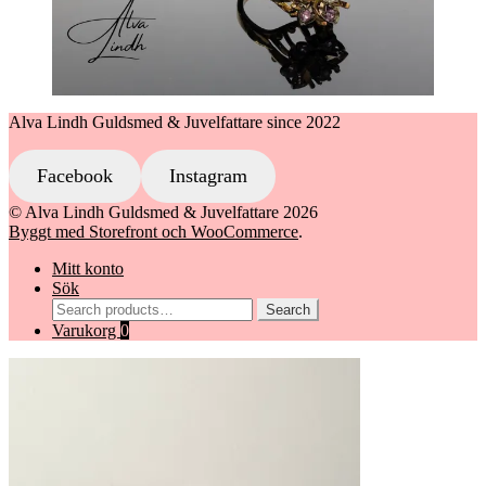
Alva Lindh Guldsmed & Juvelfattare since 2022
Facebook
Instagram
© Alva Lindh Guldsmed & Juvelfattare 2026
Byggt med Storefront och WooCommerce
.
Mitt konto
Sök
Search
Search
for:
Varukorg
0