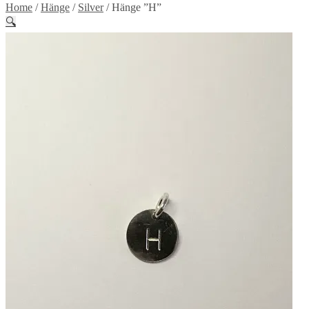
Home
/
Hänge
/
Silver
/
Hänge ”H”
🔍