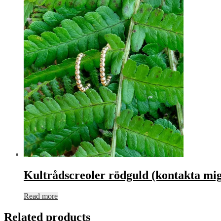
Kultrådscreoler rödguld (kontakta mig 
Read more
Related products