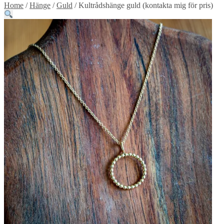
Home
/
Hänge
/
Guld
/
Kultrådshänge guld (kontakta mig för pris)