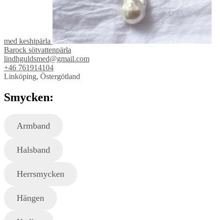
med keshipärla
Barock sötvattenpärla
lindhguldsmed@gmail.com
+46 761914104
Linköping, Östergötland
Smycken:
Armband
Halsband
Herrsmycken
Hängen