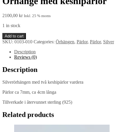
Örhänge med keshipärlor
2100,00
kr
Inkl. 25 % moms
1 in stock
Örhänge
Add to cart
med
SKU:
0103-010
Categories:
Örhängen
,
Pärlor
,
Pärlor
,
Silver
keshipärlor
quantity
Description
Reviews (0)
Description
Silverörhängen med två keshipärlor vardera
Pärlor ca 7mm, ca 4cm långa
Tillverkade i återvunnet sterling (925)
Related products