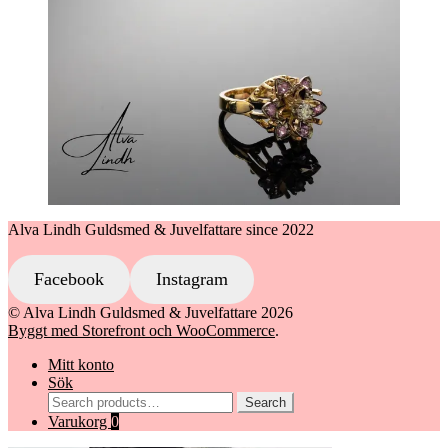
Alva Lindh Guldsmed & Juvelfattare since 2022
Facebook
Instagram
© Alva Lindh Guldsmed & Juvelfattare 2026
Byggt med Storefront och WooCommerce
.
Mitt konto
Sök
Search
Search
for:
Varukorg
0