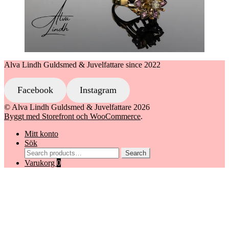
Alva Lindh Guldsmed & Juvelfattare since 2022
Facebook
Instagram
© Alva Lindh Guldsmed & Juvelfattare 2026
Byggt med Storefront och WooCommerce
.
Mitt konto
Sök
Search
Search
for:
Varukorg
0