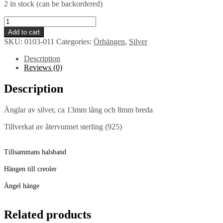
2 in stock (can be backordered)
Änglar
quantity
Add to cart
SKU:
0103-011
Categories:
Örhängen
,
Silver
Description
Reviews (0)
Description
Änglar av silver, ca 13mm lång och 8mm breda
Tillverkat av återvunnet sterling (925)
Tillsammans halsband
Hängen till creoler
Ängel hänge
Related products