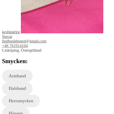
keshipärlor
Stavar
lindhguldsmed@gmail.com
+46 761914104
Linköping, Östergötland
Smycken:
Armband
Halsband
Herrsmycken
Hängen