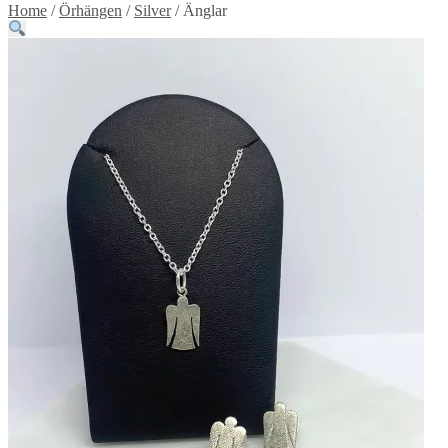
Home
/
Örhängen
/
Silver
/
Änglar