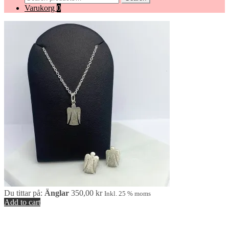
for:
Varukorg
0
Du tittar på:
Änglar
350,00
kr
Inkl. 25 % moms
Add to cart