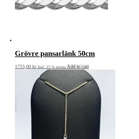
Grövre pansarlänk 50cm
1755,00
kr
Add to cart
Inkl. 25 % moms