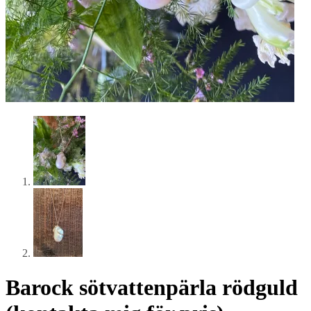
Barock sötvattenpärla rödguld