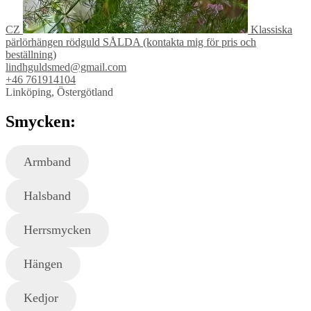
CZ
Klassiska
pärlörhängen rödguld SÅLDA (kontakta mig för pris och
beställning)
lindhguldsmed@gmail.com
+46 761914104
Linköping, Östergötland
Smycken:
Armband
Halsband
Herrsmycken
Hängen
Kedjor