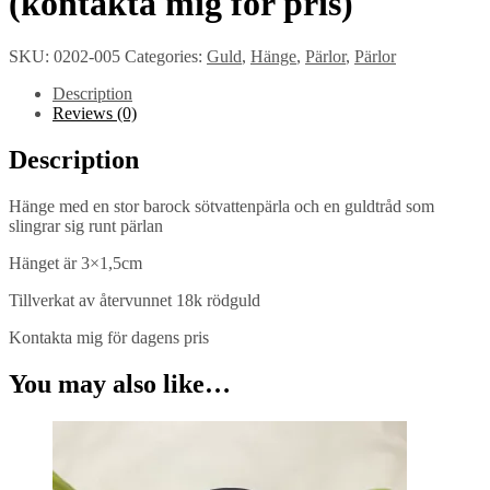
(kontakta mig för pris)
SKU:
0202-005
Categories:
Guld
,
Hänge
,
Pärlor
,
Pärlor
Description
Reviews (0)
Description
Hänge med en stor barock sötvattenpärla och en guldtråd som
slingrar sig runt pärlan
Hänget är 3×1,5cm
Tillverkat av återvunnet 18k rödguld
Kontakta mig för dagens pris
You may also like…