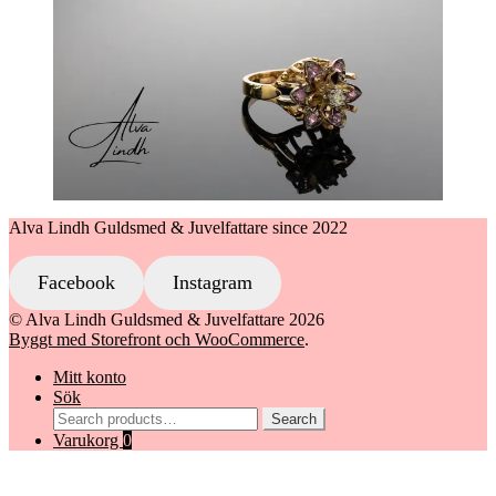
Alva Lindh Guldsmed & Juvelfattare since 2022
Facebook
Instagram
© Alva Lindh Guldsmed & Juvelfattare 2026
Byggt med Storefront och WooCommerce
.
Mitt konto
Sök
Search
Search
for:
Varukorg
0