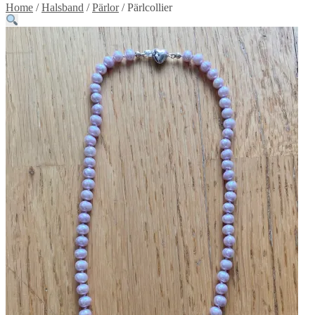
Home
/
Halsband
/
Pärlor
/
Pärlcollier