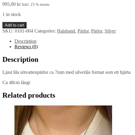
995,00
kr
Inkl. 25 % moms
1 in stock
Pärlcollier
Add to cart
quantity
SKU:
0101-004
Categories:
Halsband
,
Pärlor
,
Pärlor
,
Silver
Description
Reviews (0)
Description
Ljust lila sötvattenpärlor ca 7mm med silverlås format som ett hjärta
Ca 48cm långt
Related products