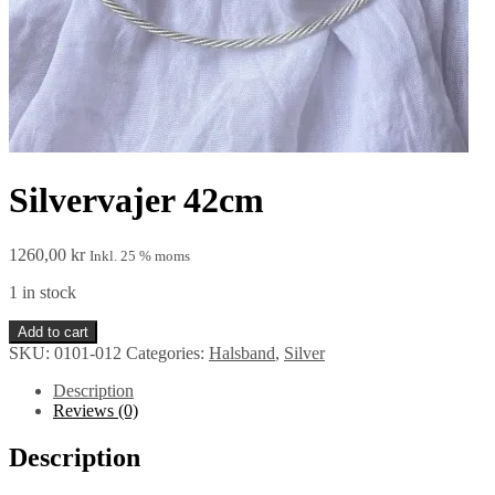
Silvervajer 42cm
1260,00
kr
Inkl. 25 % moms
1 in stock
Silvervajer
Add to cart
42cm
SKU:
0101-012
Categories:
Halsband
,
Silver
quantity
Description
Reviews (0)
Description