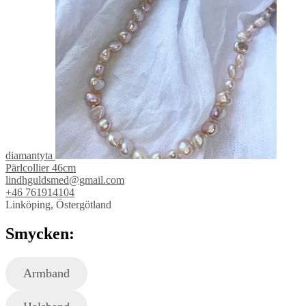
diamantyta
Pärlcollier 46cm
lindhguldsmed@gmail.com
+46 761914104
Linköping, Östergötland
Smycken:
Armband